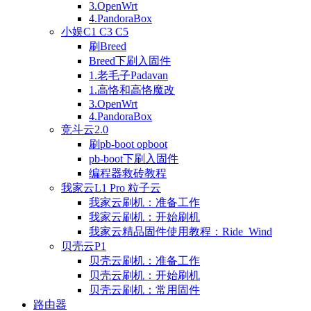
3.OpenWrt
4.PandoraBox
小娱C1 C3 C5
刷Breed
Breed下刷入固件
1.老毛子Padavan
1.高恪和高恪魔改
3.OpenWrt
4.PandoraBox
竞斗云2.0
刷pb-boot opboot
pb-boot下刷入固件
编程器救砖教程
我家云L1 Pro 粒子云
我家云刷机：准备工作
我家云刷机：开始刷机
我家云精品固件使用教程：Ride_Wind
贝壳云P1
贝壳云刷机：准备工作
贝壳云刷机：开始刷机
贝壳云刷机：常用固件
路由器