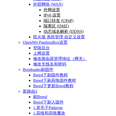
外部网络 (WAN)
外网设置
IPv6 设置
端口转发 (UPnP)
隔离区 (DMZ)
动态域名解析 (DDNS)
防火墙 系统管理 自定义设置
OpenWrt PandoraBox设置
登陆后台
上网设置
修改路由器管理地址（网关）
修改无线名和密码
Bootloader刷固件
Breed下刷固件教程
Breed下刷高恪固件教程
Breed下更新Breed教程
新路由3
刷Breed
Breed下刷入固件
1.老毛子Padavan
1.高恪和高恪魔改