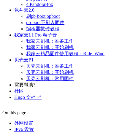
4.PandoraBox
竞斗云2.0
刷pb-boot opboot
pb-boot下刷入固件
编程器救砖教程
我家云L1 Pro 粒子云
我家云刷机：准备工作
我家云刷机：开始刷机
我家云精品固件使用教程：Ride_Wind
贝壳云P1
贝壳云刷机：准备工作
贝壳云刷机：开始刷机
贝壳云刷机：常用固件
需要帮助?
社区
Hugo 文档 ↗
On this page
外网设置
IPv6 设置