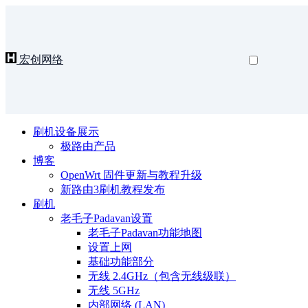
宏创网络
刷机设备展示
极路由产品
博客
OpenWrt 固件更新与教程升级
新路由3刷机教程发布
刷机
老毛子Padavan设置
老毛子Padavan功能地图
设置上网
基础功能部分
无线 2.4GHz（包含无线级联）
无线 5GHz
内部网络 (LAN)