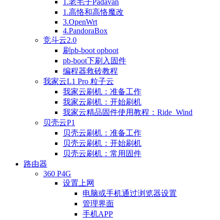
1.老毛子Padavan
1.高恪和高恪魔改
3.OpenWrt
4.PandoraBox
竞斗云2.0
刷pb-boot opboot
pb-boot下刷入固件
编程器救砖教程
我家云L1 Pro 粒子云
我家云刷机：准备工作
我家云刷机：开始刷机
我家云精品固件使用教程：Ride_Wind
贝壳云P1
贝壳云刷机：准备工作
贝壳云刷机：开始刷机
贝壳云刷机：常用固件
路由器
360 P4G
设置上网
电脑或手机通过浏览器设置
管理界面
手机APP