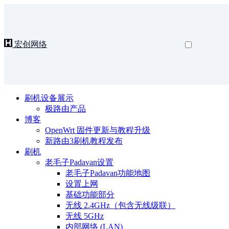
宏创网络
刷机设备展示
极路由产品
博客
OpenWrt 固件更新与教程升级
新路由3刷机教程发布
刷机
老毛子Padavan设置
老毛子Padavan功能地图
设置上网
基础功能部分
无线 2.4GHz（包含无线级联）
无线 5GHz
内部网络 (LAN)